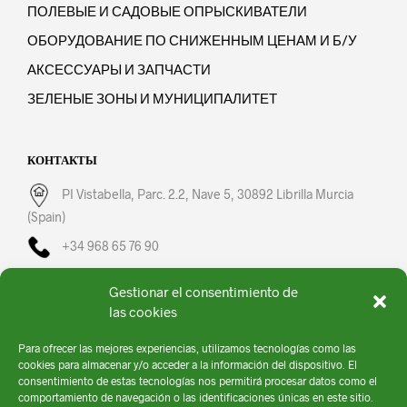
ПОЛЕВЫЕ И САДОВЫЕ ОПРЫСКИВАТЕЛИ
ОБОРУДОВАНИЕ ПО СНИЖЕННЫМ ЦЕНАМ И Б/У
АКСЕССУАРЫ И ЗАПЧАСТИ
ЗЕЛЕНЫЕ ЗОНЫ И МУНИЦИПАЛИТЕТ
КОНТАКТЫ
PI Vistabella, Parc. 2.2, Nave 5, 30892 Librilla Murcia
(Spain)
+34 968 65 76 90
fullsprayer@fullsprayer.com
Gestionar el consentimiento de
Пн-Пт: 08:00 – 16:00
las cookies
Para ofrecer las mejores experiencias, utilizamos tecnologías como las
cookies para almacenar y/o acceder a la información del dispositivo. El
consentimiento de estas tecnologías nos permitirá procesar datos como el
comportamiento de navegación o las identificaciones únicas en este sitio.