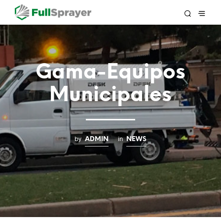
Gama-Equipos
Municipales
by
in
ADMIN
NEWS