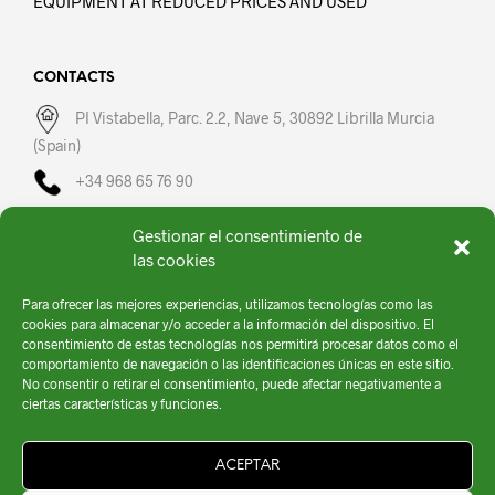
EQUIPMENT AT REDUCED PRICES AND USED
CONTACTS
PI Vistabella, Parc. 2.2, Nave 5, 30892 Librilla Murcia
(Spain)
+34 968 65 76 90
fullsprayer@fullsprayer.com
Gestionar el consentimiento de
las cookies
Mo-Fr: 08:00 – 16:00
Para ofrecer las mejores experiencias, utilizamos tecnologías como las
cookies para almacenar y/o acceder a la información del dispositivo. El
consentimiento de estas tecnologías nos permitirá procesar datos como el
comportamiento de navegación o las identificaciones únicas en este sitio.
No consentir o retirar el consentimiento, puede afectar negativamente a
ciertas características y funciones.
ACEPTAR
Fullsprayer © 2020 | Todos los Derechos Reservados |
Política de privacidad
|
Política de Cookies
|
Aviso Legal
|