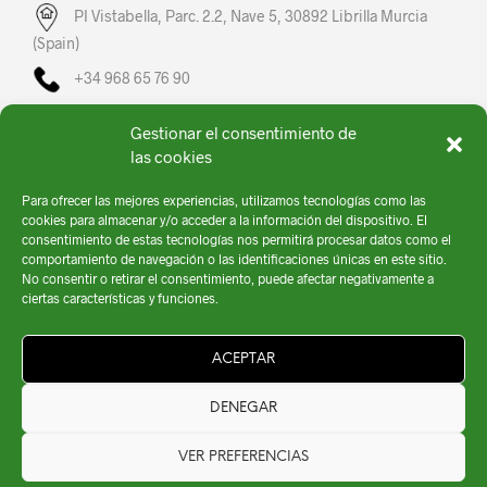
PI Vistabella, Parc. 2.2, Nave 5, 30892 Librilla Murcia
(Spain)
+34 968 65 76 90
fullsprayer@fullsprayer.com
Gestionar el consentimiento de
L-V: 08:00 – 16:00
las cookies
Para ofrecer las mejores experiencias, utilizamos tecnologías como las
cookies para almacenar y/o acceder a la información del dispositivo. El
consentimiento de estas tecnologías nos permitirá procesar datos como el
comportamiento de navegación o las identificaciones únicas en este sitio.
No consentir o retirar el consentimiento, puede afectar negativamente a
ciertas características y funciones.
ACEPTAR
Fullsprayer © 2020 | Todos los Derechos Reservados |
Política de privacidad
|
Política de Cookies
|
Aviso Legal
|
Diseño por
Comga
DENEGAR
VER PREFERENCIAS