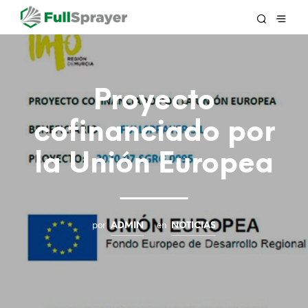
Proyecto
cofinanciado por
la Unión Europea
por
en
ADMIN
NOTICIAS