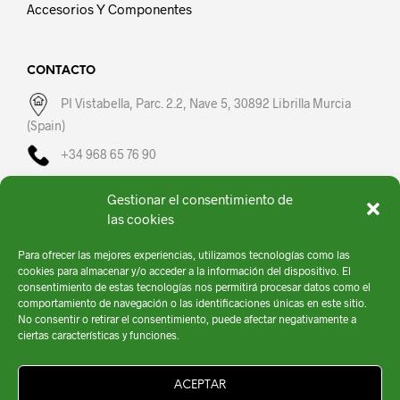
Accesorios Y Componentes
CONTACTO
PI Vistabella, Parc. 2.2, Nave 5, 30892 Librilla Murcia
(Spain)
+34 968 65 76 90
fullsprayer@fullsprayer.com
Gestionar el consentimiento de
L-V: 08:00 – 16:00
las cookies
Para ofrecer las mejores experiencias, utilizamos tecnologías como las
cookies para almacenar y/o acceder a la información del dispositivo. El
consentimiento de estas tecnologías nos permitirá procesar datos como el
comportamiento de navegación o las identificaciones únicas en este sitio.
No consentir o retirar el consentimiento, puede afectar negativamente a
ciertas características y funciones.
ACEPTAR
Fullsprayer © 2020 | Todos los Derechos Reservados |