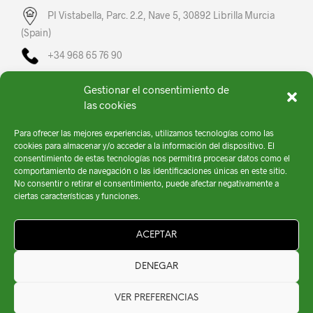
PI Vistabella, Parc. 2.2, Nave 5, 30892 Librilla Murcia
(Spain)
+34 968 65 76 90
fullsprayer@fullsprayer.com
Gestionar el consentimiento de
las cookies
L-V: 08:00 – 16:00
Para ofrecer las mejores experiencias, utilizamos tecnologías como las
cookies para almacenar y/o acceder a la información del dispositivo. El
consentimiento de estas tecnologías nos permitirá procesar datos como el
comportamiento de navegación o las identificaciones únicas en este sitio.
No consentir o retirar el consentimiento, puede afectar negativamente a
ciertas características y funciones.
ACEPTAR
Fullsprayer © 2020 | Todos los Derechos Reservados |
Política de privacidad
|
Política de Cookies
|
Aviso Legal
|
Diseño por
Comga
DENEGAR
VER PREFERENCIAS