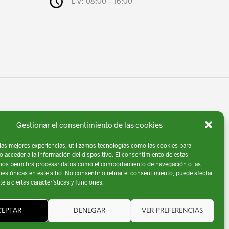
L-V: 08:00 – 16:00
Gestionar el consentimiento de las cookies
 las mejores experiencias, utilizamos tecnologías como las cookies para
o acceder a la información del dispositivo. El consentimiento de estas
iso Legal
| Diseño por
Comga
nos permitirá procesar datos como el comportamiento de navegación o las
nes únicas en este sitio. No consentir o retirar el consentimiento, puede afectar
 a ciertas características y funciones.
CEPTAR
DENEGAR
VER PREFERENCIAS