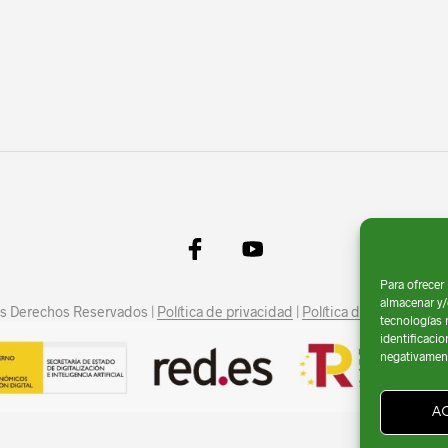
Para ofrecer
almacenar y/
los Derechos Reservados |
Política de privacidad
|
Política de Cookies
|
Av
tecnologías 
identificacio
negativamente
A