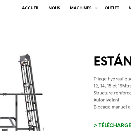
ACCUEIL
NOUS
MACHINES
OUTLET
ESTÁ
Pliage hydraulique
12, 14, 15 et 16Mt
Structure renforc
Autonivelant
Blocage manuel à
> TÉLÉCHARG