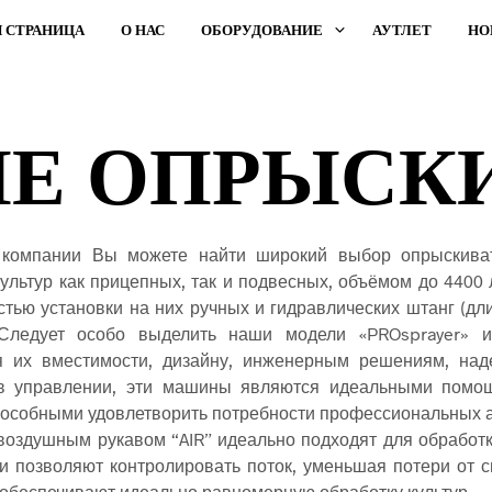
 СТРАНИЦА
О НАС
ОБОРУДОВАНИЕ
АУТЛЕТ
НО
Е ОПРЫСК
компании Вы можете найти широкий выбор опрыскива
ультур как прицепных, так и подвесных, объёмом до 4400 
тью установки на них ручных и гидравлических штанг (дл
 Следует особо выделить наши модели «PROsprayer» и 
я их вместимости, дизайну, инженерным решениям, над
 в управлении, эти машины являются идеальными помо
пособными удовлетворить потребности профессиональных 
воздушным рукавом “AIR” идеально подходят для обработ
ни позволяют контролировать поток, уменьшая потери от с
 обеспечивают идеально равномерную обработку культур.