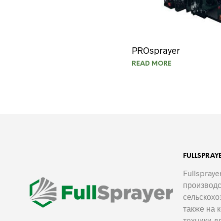
PROsprayer
READ MORE
FULLSPRAY
Fullspray
производ
сельскохо
также на 
техники д