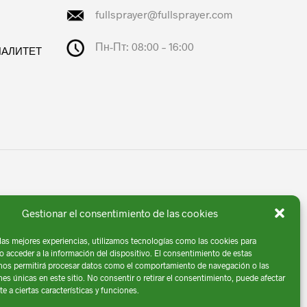
fullsprayer@fullsprayer.com
Пн-Пт: 08:00 – 16:00
ПАЛИТЕТ
Gestionar el consentimiento de las cookies
 las mejores experiencias, utilizamos tecnologías como las cookies para
o acceder a la información del dispositivo. El consentimiento de estas
iso Legal
| Diseño por
Comga
nos permitirá procesar datos como el comportamiento de navegación o las
nes únicas en este sitio. No consentir o retirar el consentimiento, puede afectar
 a ciertas características y funciones.