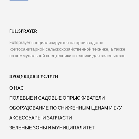
FULLSPRAYER
Fullsprayer специализируется на производстве
фитосанитарной сельскохозяйственной технике, а также
на коммунальной спецтехники и техники для зеленых зон.
ПРОДУКЦИЯ И УСЛУГИ
О НАС
ПОЛЕВЫЕ И САДОВЫЕ ОПРЫСКИВАТЕЛИ
ОБОРУДОВАНИЕ ПО СНИЖЕННЫМ ЦЕНАМ И Б/У
АКСЕССУАРЫ И ЗАПЧАСТИ
ЗЕЛЕНЫЕ ЗОНЫ И МУНИЦИПАЛИТЕТ