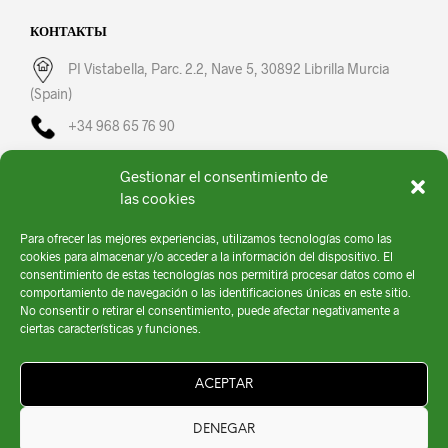
КОНТАКТЫ
PI Vistabella, Parc. 2.2, Nave 5, 30892 Librilla Murcia
(Spain)
+34 968 65 76 90
fullsprayer@fullsprayer.com
Gestionar el consentimiento de
Пн-Пт: 08:00 – 16:00
las cookies
Para ofrecer las mejores experiencias, utilizamos tecnologías como las
cookies para almacenar y/o acceder a la información del dispositivo. El
consentimiento de estas tecnologías nos permitirá procesar datos como el
comportamiento de navegación o las identificaciones únicas en este sitio.
No consentir o retirar el consentimiento, puede afectar negativamente a
ciertas características y funciones.
ACEPTAR
Fullsprayer © 2020 | Todos los Derechos Reservados |
Política de privacidad
|
Política de Cookies
|
Aviso Legal
|
Diseño por
Comga
DENEGAR