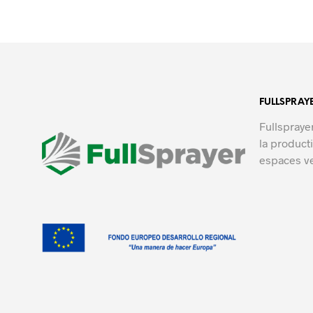
FULLSPRAY
Fullspraye
la product
espaces ve