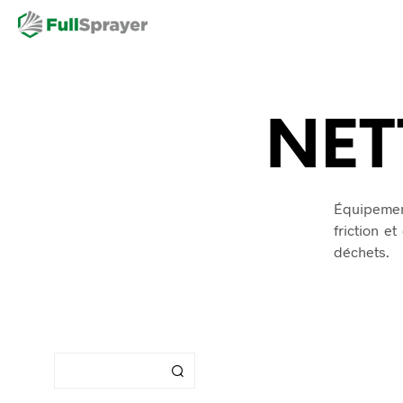
NET
Équipemen
friction e
déchets.