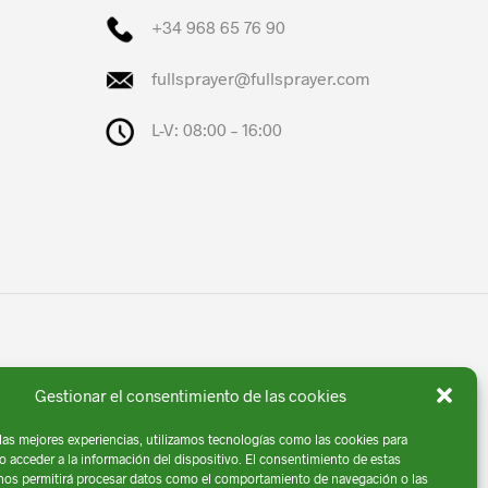
+34 968 65 76 90
fullsprayer@fullsprayer.com
L-V: 08:00 – 16:00
Gestionar el consentimiento de las cookies
 las mejores experiencias, utilizamos tecnologías como las cookies para
o acceder a la información del dispositivo. El consentimiento de estas
iso Legal
| Diseño por
Comga
nos permitirá procesar datos como el comportamiento de navegación o las