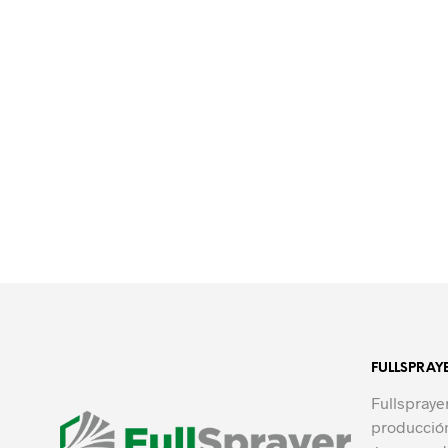
FULLSPRAY
Fullspraye
producción